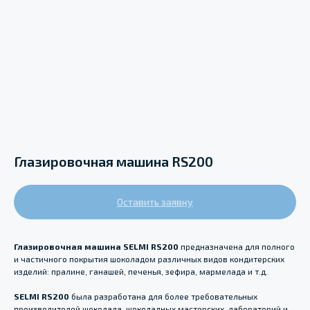
Глазировочная машина RS200
Оставить заявку
Глазировочная машина SELMI RS200
предназначена для полного
и частичного покрытия шоколадом различных видов кондитерских
изделий: пралине, ганашей, печенья, зефира, мармелада и т.д.
SELMI RS200
была разработана для более требовательных
производителей шоколада, шоколадных мастерских, лабораторий и