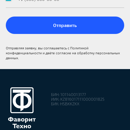
Оставить заявку
Отправить
Написать на WhatsApp
Отправляя заявку, вы соглашаетесь с Политикой
конфиденциальности и даёте согласие на обработку персональных
КОНТАКТЫ:
данных.
+7 (7172) 44-06-48
ftechno-kz@mail.ru
Адрес в г. Астана:
Казахстан, г. Астана, ул. Ташенова