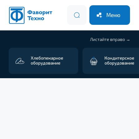
Меню
Листайте вправо →
Хлебопекарное
Кондитерское
Оборуд
оборудование
оборудование
для шо