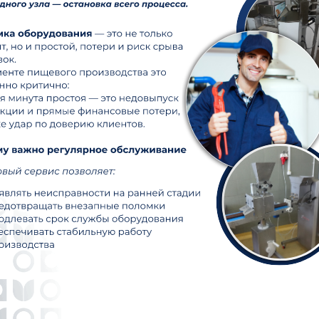
БИН: 101140013177
ИИК: KZ816017111000001825
БИК: HSBKKZKX