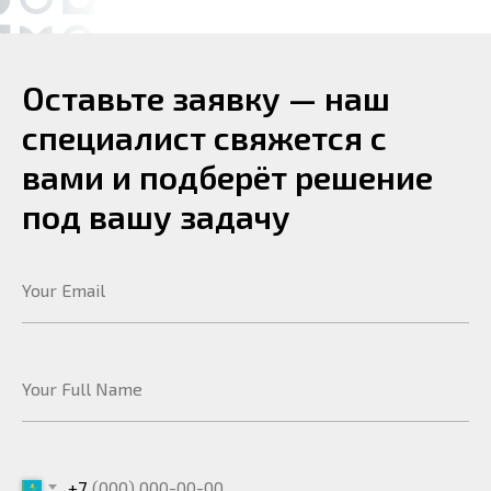
Главная
О компании
Оборудование
Преимущества
Оставьте заявку — наш
Партнеры
Новости и статьи
специалист свяжется с
Акции
Контакты
вами и подберёт решение
под вашу задачу
КАТАЛОГ
Хлебопекарное оборудование
Кондитерское оборудование
Оборудование для шоколада
Переработка орехов
Упаковочное оборудование
Запчасти
+7